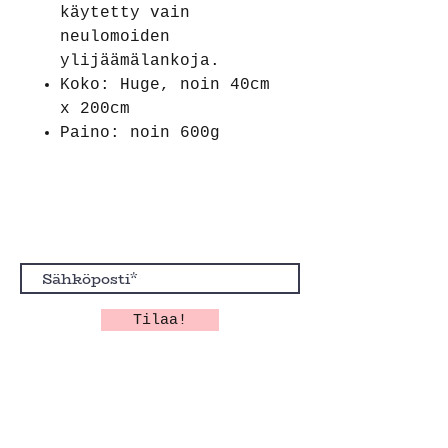
käytetty vain
neulomoiden
ylijäämälankoja.
Koko: Huge, noin 40cm
x 200cm
Paino: noin 600g
Tilaa uutiskirje ja liity
laumaan.
Tilaa!