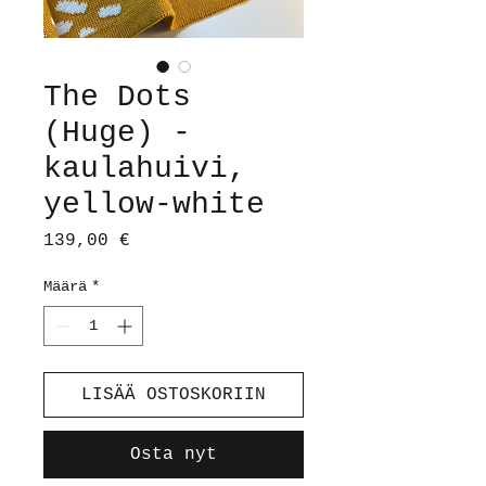
The Dots
(Huge) -
kaulahuivi,
yellow-white
Hinta
139,00 €
Määrä
*
LISÄÄ OSTOSKORIIN
Osta nyt