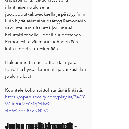
yhdistelmällä, jatkuu klassisella 
irlantilaisenjouluisella 
juoppoputkakuvauksella ja päättyy (niin 
kuin hyvät asiat aina päättyy) Ramonesin 
vakuutteluun siitä, että jouluna ei 
haluttaisi tapella. Todellisuudessahan 
Ramonesit eivät muuta tehneetkään 
kuin tappelivat keskenään.
Haluamme tämän soittolista myötä 
toivottaa hyvää, lämmintä ja värikästäkin 
joulun aikaa! 
Kuuntele koko soittolista tästä linkistä: 
https://open.spotify.com/playlist/7eCY
WLirlfrAMc0Mq3tUvf?
si=662ce73fea304259
Joulun musiikkimantelit - 