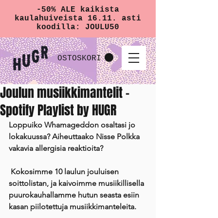
-50% ALE kaikista
kaulahuiveista 16.11. asti
koodilla: JOULU50
OSTOSKORI
Joulun musiikkimantelit -
Spotify Playlist by HUGR
Loppuiko Whamageddon osaltasi jo 
lokakuussa? Aiheuttaako Nisse Polkka 
vakavia allergisia reaktioita?
 Kokosimme 10 laulun jouluisen 
soittolistan, ja kaivoimme musiikillisella 
puurokauhallamme hutun seasta esiin 
kasan piilotettuja musiikkimanteleita.